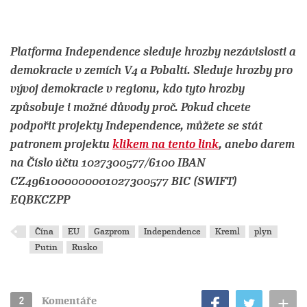
Platforma Independence sleduje hrozby nezávislosti a
demokracie v zemích V4 a Pobaltí. Sleduje hrozby pro
vývoj demokracie v regionu, kdo tyto hrozby
způsobuje i možné důvody proč.
Pokud chcete
podpořit projekty Independence, můžete se stát
patronem projektu
klikem na tento link
, anebo darem
na Číslo účtu 1027300577/6100 IBAN
CZ4961000000001027300577 BIC (SWIFT)
EQBKCZPP
Čína
EU
Gazprom
Independence
Kreml
plyn
Putin
Rusko
+
2
Komentáře