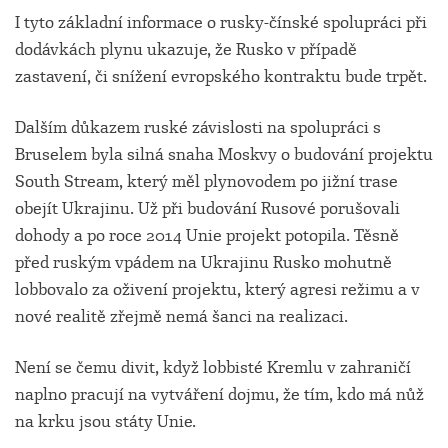
I tyto základní informace o rusky-čínské spolupráci při
dodávkách plynu ukazuje, že Rusko v případě
zastavení, či snížení evropského kontraktu bude trpět.
Dalším důkazem ruské závislosti na spolupráci s
Bruselem byla silná snaha Moskvy o budování projektu
South Stream, který měl plynovodem po jižní trase
obejít Ukrajinu. Už při budování Rusové porušovali
dohody a po roce 2014 Unie projekt potopila. Těsně
před ruským vpádem na Ukrajinu Rusko mohutně
lobbovalo za oživení projektu, který agresi režimu a v
nové realitě zřejmě nemá šanci na realizaci.
Není se čemu divit, když lobbisté Kremlu v zahraničí
naplno pracují na vytváření dojmu, že tím, kdo má nůž
na krku jsou státy Unie.