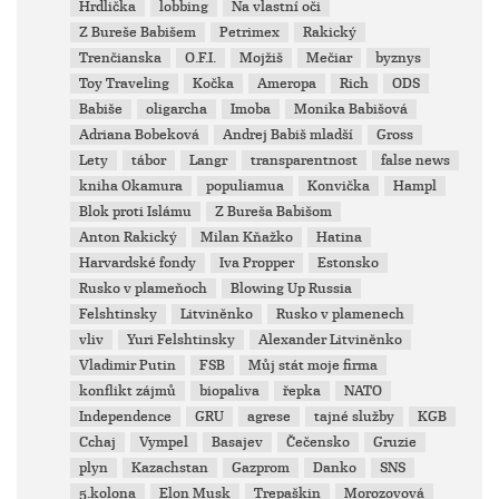
Hrdlička
lobbing
Na vlastní oči
Z Bureše Babišem
Petrimex
Rakický
Trenčianska
O.F.I.
Mojžiš
Mečiar
byznys
Toy Traveling
Kočka
Ameropa
Rich
ODS
Babiše
oligarcha
Imoba
Monika Babišová
Adriana Bobeková
Andrej Babiš mladší
Gross
Lety
tábor
Langr
transparentnost
false news
kniha Okamura
populiamua
Konvička
Hampl
Blok proti Islámu
Z Bureša Babišom
Anton Rakický
Milan Kňažko
Hatina
Harvardské fondy
Iva Propper
Estonsko
Rusko v plameňoch
Blowing Up Russia
Felshtinsky
Litviněnko
Rusko v plamenech
vliv
Yuri Felshtinsky
Alexander Litviněnko
Vladimir Putin
FSB
Můj stát moje firma
konflikt zájmů
biopaliva
řepka
NATO
Independence
GRU
agrese
tajné služby
KGB
Cchaj
Vympel
Basajev
Čečensko
Gruzie
plyn
Kazachstan
Gazprom
Danko
SNS
5.kolona
Elon Musk
Trepaškin
Morozovová