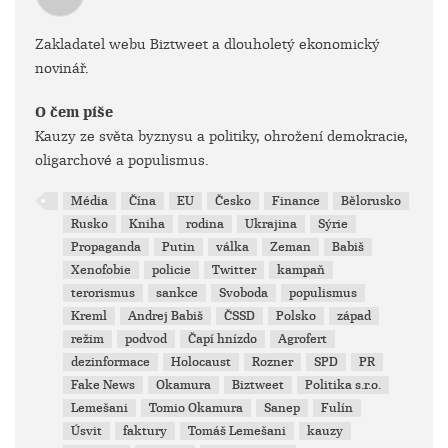
Zakladatel webu Biztweet a dlouholetý ekonomický
novinář.
O čem píše
Kauzy ze světa byznysu a politiky, ohrožení demokracie,
oligarchové a populismus.
Média
Čína
EU
Česko
Finance
Bělorusko
Rusko
Kniha
rodina
Ukrajina
Sýrie
Propaganda
Putin
válka
Zeman
Babiš
Xenofobie
policie
Twitter
kampaň
terorismus
sankce
Svoboda
populismus
Kreml
Andrej Babiš
ČSSD
Polsko
západ
režim
podvod
Čapí hnízdo
Agrofert
dezinformace
Holocaust
Rozner
SPD
PR
Fake News
Okamura
Biztweet
Politika s.r.o.
Lemešani
Tomio Okamura
Sanep
Fulín
Úsvit
faktury
Tomáš Lemešani
kauzy