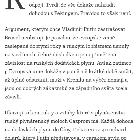
odpojí. Tvrdí, že vše dokáže nahradit
dohodou s Pekingem. Pravdou to však není.
Argument, kterým chce Vladimir Putin zastrašovat
Brusel neobstojí. Je pravdou, že evropské země
zaslepené dobrými roky a ruským lobbismem usnuly
na vavřínech, čehož důsledkem je nepřiměřená
závislost na ruských dodávkách plynu. Avšak zatímco
ji Evropská unie dokáže v poměrně krátké době snížit,
až úplně odstranit, muži v Kremlu na výběr nemají a
jsou od dobrých zákazníků ze západního světa zcela
závislí.
Ukazují to kontrakty a vztahy, které v plynárenství
ruský plynárenský moloch Gazprom má. Každá dohoda
na dodávkách plynu do Číny, třeba ten za 40 miliard
dolarů, který Putin představoval v carském stylu po