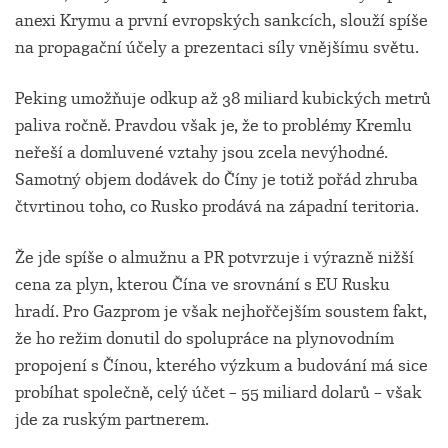
anexi Krymu a první evropských sankcích, slouží spíše
na propagační účely a prezentaci síly vnějšímu světu.
Peking umožňuje odkup až 38 miliard kubických metrů
paliva ročně. Pravdou však je, že to problémy Kremlu
neřeší a domluvené vztahy jsou zcela nevýhodné.
Samotný objem dodávek do Číny je totiž pořád zhruba
čtvrtinou toho, co Rusko prodává na západní teritoria.
Že jde spíše o almužnu a PR potvrzuje i výrazně nižší
cena za plyn, kterou Čína ve srovnání s EU Rusku
hradí. Pro Gazprom je však nejhořčejším soustem fakt,
že ho režim donutil do spolupráce na plynovodním
propojení s Čínou, kterého výzkum a budování má sice
probíhat společně, celý účet – 55 miliard dolarů – však
jde za ruským partnerem.