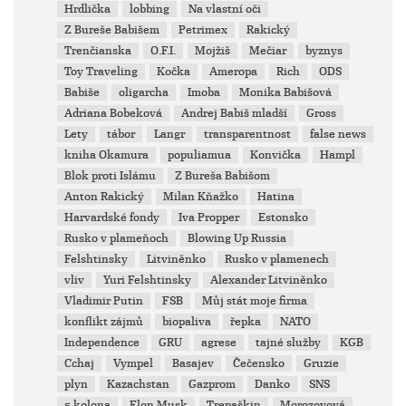
Hrdlička
lobbing
Na vlastní oči
Z Bureše Babišem
Petrimex
Rakický
Trenčianska
O.F.I.
Mojžiš
Mečiar
byznys
Toy Traveling
Kočka
Ameropa
Rich
ODS
Babiše
oligarcha
Imoba
Monika Babišová
Adriana Bobeková
Andrej Babiš mladší
Gross
Lety
tábor
Langr
transparentnost
false news
kniha Okamura
populiamua
Konvička
Hampl
Blok proti Islámu
Z Bureša Babišom
Anton Rakický
Milan Kňažko
Hatina
Harvardské fondy
Iva Propper
Estonsko
Rusko v plameňoch
Blowing Up Russia
Felshtinsky
Litviněnko
Rusko v plamenech
vliv
Yuri Felshtinsky
Alexander Litviněnko
Vladimir Putin
FSB
Můj stát moje firma
konflikt zájmů
biopaliva
řepka
NATO
Independence
GRU
agrese
tajné služby
KGB
Cchaj
Vympel
Basajev
Čečensko
Gruzie
plyn
Kazachstan
Gazprom
Danko
SNS
5.kolona
Elon Musk
Trepaškin
Morozovová