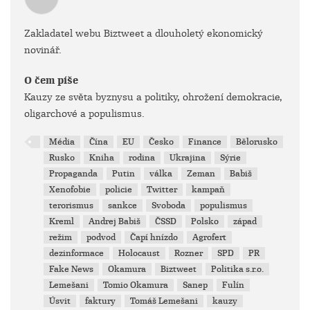
Zakladatel webu Biztweet a dlouholetý ekonomický
novinář.
O čem píše
Kauzy ze světa byznysu a politiky, ohrožení demokracie,
oligarchové a populismus.
Média
Čína
EU
Česko
Finance
Bělorusko
Rusko
Kniha
rodina
Ukrajina
Sýrie
Propaganda
Putin
válka
Zeman
Babiš
Xenofobie
policie
Twitter
kampaň
terorismus
sankce
Svoboda
populismus
Kreml
Andrej Babiš
ČSSD
Polsko
západ
režim
podvod
Čapí hnízdo
Agrofert
dezinformace
Holocaust
Rozner
SPD
PR
Fake News
Okamura
Biztweet
Politika s.r.o.
Lemešani
Tomio Okamura
Sanep
Fulín
Úsvit
faktury
Tomáš Lemešani
kauzy