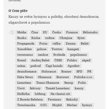
novinář.
O čem píše
Kauzy ze světa byznysu a politiky, ohrožení demokracie,
oligarchové a populismus.
Média
Čína
EU
Česko
Finance
Bělorusko
Rusko
Kniha
rodina
Ukrajina
Sýrie
Propaganda
Putin
válka
Zeman
Babiš
Xenofobie
policie
Twitter
kampaň
terorismus
sankce
Svoboda
populismus
Kreml
Andrej Babiš
ČSSD
Polsko
západ
režim
podvod
Čapí hnízdo
Agrofert
dezinformace
Holocaust
Rozner
SPD
PR
Fake News
Okamura
Biztweet
Politika s.r.o.
Lemešani
Tomio Okamura
Sanep
Fulín
Úsvit
faktury
Tomáš Lemešani
kauzy
Hrdlička
lobbing
Na vlastní oči
Z Bureše Babišem
Petrimex
Rakický
Trenčianska
O.F.I.
Mojžiš
Mečiar
byznys