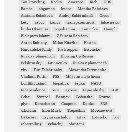
Toy Traveling
Kočka
Ameropa
Rich
ODS
Babiše
oligarcha
Imoba
Monika Babišová
Adriana Bobeková
Andrej Babiš mladší
Gross
Lety
tábor
Langr
transparentnost
false news
kniha Okamura
populiamua
Konvička
Hampl
Blok proti Islámu
Z Bureša Babišom
Anton Rakický
Milan Kňažko
Hatina
Harvardské fondy
Iva Propper
Estonsko
Rusko v plameňoch
Blowing Up Russia
Felshtinsky
Litviněnko
Rusko v plamenech
vliv
Yuri Felshtinsky
Alexander Litviněnko
Vladimir Putin
FSB
Můj stát moje firma
konflikt zájmů
biopaliva
řepka
NATO
Independence
GRU
agrese
tajné služby
KGB
Cchaj
Vympel
Basajev
Čečensko
Gruzie
plyn
Kazachstan
Gazprom
Danko
SNS
5.kolona
Elon Musk
Trepaškin
Morozovová
Děkušev
Krymšamchalov
Litva
Lotyšsko
bot
robotrolling
výbuchy
ohrožení