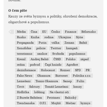
novinář.
O čem píše
Kauzy ze světa byznysu a politiky, ohrožení demokracie,
oligarchové a populismus.
Média
Čína
EU
Česko
Finance
Bělorusko
Rusko
Kniha
rodina
Ukrajina
Sýrie
Propaganda
Putin
válka
Zeman
Babiš
Xenofobie
policie
Twitter
kampaň
terorismus
sankce
Svoboda
populismus
Kreml
Andrej Babiš
ČSSD
Polsko
západ
režim
podvod
Čapí hnízdo
Agrofert
dezinformace
Holocaust
Rozner
SPD
PR
Fake News
Okamura
Biztweet
Politika s.r.o.
Lemešani
Tomio Okamura
Sanep
Fulín
Úsvit
faktury
Tomáš Lemešani
kauzy
Hrdlička
lobbing
Na vlastní oči
Z Bureše Babišem
Petrimex
Rakický
Trenčianska
O.F.I.
Mojžiš
Mečiar
byznys