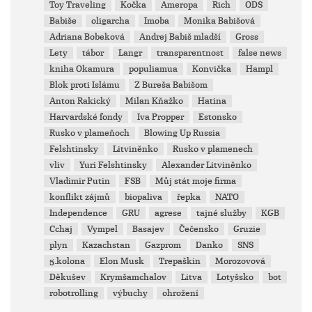
Toy Traveling
Kočka
Ameropa
Rich
ODS
Babiše
oligarcha
Imoba
Monika Babišová
Adriana Bobeková
Andrej Babiš mladší
Gross
Lety
tábor
Langr
transparentnost
false news
kniha Okamura
populiamua
Konvička
Hampl
Blok proti Islámu
Z Bureša Babišom
Anton Rakický
Milan Kňažko
Hatina
Harvardské fondy
Iva Propper
Estonsko
Rusko v plameňoch
Blowing Up Russia
Felshtinsky
Litviněnko
Rusko v plamenech
vliv
Yuri Felshtinsky
Alexander Litviněnko
Vladimir Putin
FSB
Můj stát moje firma
konflikt zájmů
biopaliva
řepka
NATO
Independence
GRU
agrese
tajné služby
KGB
Cchaj
Vympel
Basajev
Čečensko
Gruzie
plyn
Kazachstan
Gazprom
Danko
SNS
5.kolona
Elon Musk
Trepaškin
Morozovová
Děkušev
Krymšamchalov
Litva
Lotyšsko
bot
robotrolling
výbuchy
ohrožení