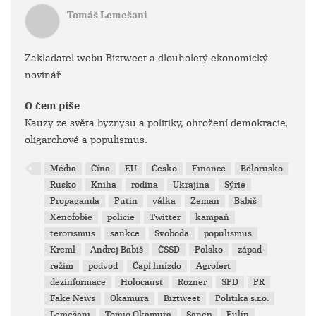
Tomáš Lemešani
Zakladatel webu Biztweet a dlouholetý ekonomický
novinář.
O čem píše
Kauzy ze světa byznysu a politiky, ohrožení demokracie,
oligarchové a populismus.
Média
Čína
EU
Česko
Finance
Bělorusko
Rusko
Kniha
rodina
Ukrajina
Sýrie
Propaganda
Putin
válka
Zeman
Babiš
Xenofobie
policie
Twitter
kampaň
terorismus
sankce
Svoboda
populismus
Kreml
Andrej Babiš
ČSSD
Polsko
západ
režim
podvod
Čapí hnízdo
Agrofert
dezinformace
Holocaust
Rozner
SPD
PR
Fake News
Okamura
Biztweet
Politika s.r.o.
Lemešani
Tomio Okamura
Sanep
Fulín