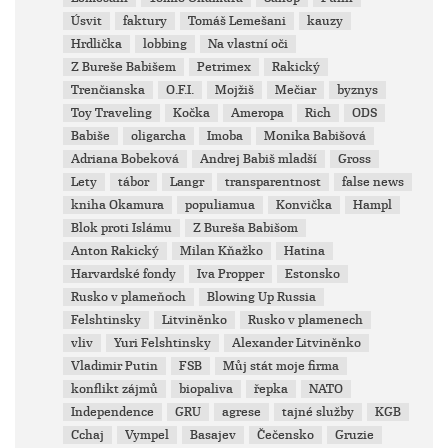
Úsvit
faktury
Tomáš Lemešani
kauzy
Hrdlička
lobbing
Na vlastní oči
Z Bureše Babišem
Petrimex
Rakický
Trenčianska
O.F.I.
Mojžiš
Mečiar
byznys
Toy Traveling
Kočka
Ameropa
Rich
ODS
Babiše
oligarcha
Imoba
Monika Babišová
Adriana Bobeková
Andrej Babiš mladší
Gross
Lety
tábor
Langr
transparentnost
false news
kniha Okamura
populiamua
Konvička
Hampl
Blok proti Islámu
Z Bureša Babišom
Anton Rakický
Milan Kňažko
Hatina
Harvardské fondy
Iva Propper
Estonsko
Rusko v plameňoch
Blowing Up Russia
Felshtinsky
Litviněnko
Rusko v plamenech
vliv
Yuri Felshtinsky
Alexander Litviněnko
Vladimir Putin
FSB
Můj stát moje firma
konflikt zájmů
biopaliva
řepka
NATO
Independence
GRU
agrese
tajné služby
KGB
Cchaj
Vympel
Basajev
Čečensko
Gruzie