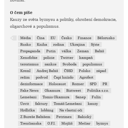
novinář.
O čem píše
Kauzy ze světa byznysu a politiky, ohrožení demokracie,
oligarchové a populismus.
Média
Čína
EU
Česko
Finance
Bělorusko
Rusko
Kniha
rodina
Ukrajina
Sýrie
Propaganda
Putin
válka
Zeman
Babiš
Xenofobie
policie
Twitter
kampaň
terorismus
sankce
Svoboda
populismus
Kreml
Andrej Babiš
ČSSD
Polsko
západ
režim
podvod
Čapí hnízdo
Agrofert
dezinformace
Holocaust
Rozner
SPD
PR
Fake News
Okamura
Biztweet
Politika s.r.o.
Lemešani
Tomio Okamura
Sanep
Fulín
Úsvit
faktury
Tomáš Lemešani
kauzy
Hrdlička
lobbing
Na vlastní oči
Z Bureše Babišem
Petrimex
Rakický
Trenčianska
O.F.I.
Mojžiš
Mečiar
byznys