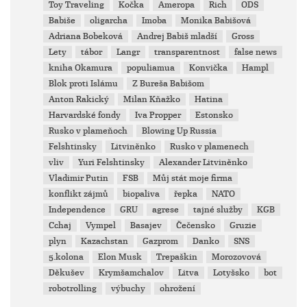
Toy Traveling
Kočka
Ameropa
Rich
ODS
Babiše
oligarcha
Imoba
Monika Babišová
Adriana Bobeková
Andrej Babiš mladší
Gross
Lety
tábor
Langr
transparentnost
false news
kniha Okamura
populiamua
Konvička
Hampl
Blok proti Islámu
Z Bureša Babišom
Anton Rakický
Milan Kňažko
Hatina
Harvardské fondy
Iva Propper
Estonsko
Rusko v plameňoch
Blowing Up Russia
Felshtinsky
Litviněnko
Rusko v plamenech
vliv
Yuri Felshtinsky
Alexander Litviněnko
Vladimir Putin
FSB
Můj stát moje firma
konflikt zájmů
biopaliva
řepka
NATO
Independence
GRU
agrese
tajné služby
KGB
Cchaj
Vympel
Basajev
Čečensko
Gruzie
plyn
Kazachstan
Gazprom
Danko
SNS
5.kolona
Elon Musk
Trepaškin
Morozovová
Děkušev
Krymšamchalov
Litva
Lotyšsko
bot
robotrolling
výbuchy
ohrožení