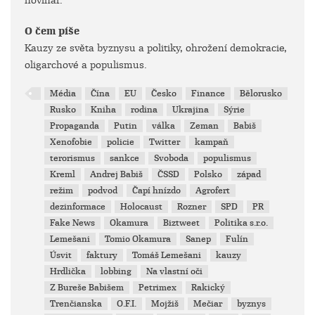
novinář.
O čem píše
Kauzy ze světa byznysu a politiky, ohrožení demokracie,
oligarchové a populismus.
Média
Čína
EU
Česko
Finance
Bělorusko
Rusko
Kniha
rodina
Ukrajina
Sýrie
Propaganda
Putin
válka
Zeman
Babiš
Xenofobie
policie
Twitter
kampaň
terorismus
sankce
Svoboda
populismus
Kreml
Andrej Babiš
ČSSD
Polsko
západ
režim
podvod
Čapí hnízdo
Agrofert
dezinformace
Holocaust
Rozner
SPD
PR
Fake News
Okamura
Biztweet
Politika s.r.o.
Lemešani
Tomio Okamura
Sanep
Fulín
Úsvit
faktury
Tomáš Lemešani
kauzy
Hrdlička
lobbing
Na vlastní oči
Z Bureše Babišem
Petrimex
Rakický
Trenčianska
O.F.I.
Mojžiš
Mečiar
byznys