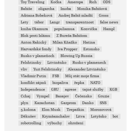
Toy Traveling
Kočka
Ameropa
Rich
ODS
Babiše
oligarcha
Imoba
Monika Babišová
Adriana Bobeková
Andrej Babiš mladší
Gross
Lety
tábor
Langr
transparentnost
false news
kniha Okamura
populiamua
Konvička
Hampl
Blok proti Islámu
Z Bureša Babišom
Anton Rakický
Milan Kňažko
Hatina
Harvardské fondy
Iva Propper
Estonsko
Rusko v plameňoch
Blowing Up Russia
Felshtinsky
Litviněnko
Rusko v plamenech
vliv
Yuri Felshtinsky
Alexander Litviněnko
Vladimir Putin
FSB
Můj stát moje firma
konflikt zájmů
biopaliva
řepka
NATO
Independence
GRU
agrese
tajné služby
KGB
Cchaj
Vympel
Basajev
Čečensko
Gruzie
plyn
Kazachstan
Gazprom
Danko
SNS
5.kolona
Elon Musk
Trepaškin
Morozovová
Děkušev
Krymšamchalov
Litva
Lotyšsko
bot
robotrolling
výbuchy
ohrožení