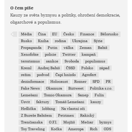
O čem píše
Kauzy ze světa byznysu a politiky, ohrožení demokracie,
oligarchové a populismus.
Média
Čína
EU
Česko
Finance
Bělorusko
Rusko
Kniha
rodina
Ukrajina
Sýrie
Propaganda
Putin
válka
Zeman
Babiš
Xenofobie
policie
Twitter
kampaň
terorismus
sankce
Svoboda
populismus
Kreml
Andrej Babiš
ČSSD
Polsko
západ
režim
podvod
Čapí hnízdo
Agrofert
dezinformace
Holocaust
Rozner
SPD
PR
Fake News
Okamura
Biztweet
Politika s.r.o.
Lemešani
Tomio Okamura
Sanep
Fulín
Úsvit
faktury
Tomáš Lemešani
kauzy
Hrdlička
lobbing
Na vlastní oči
Z Bureše Babišem
Petrimex
Rakický
Trenčianska
O.F.I.
Mojžiš
Mečiar
byznys
Toy Traveling
Kočka
Ameropa
Rich
ODS