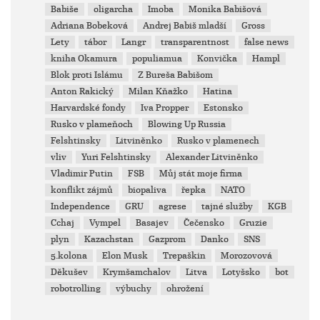
Babiše
oligarcha
Imoba
Monika Babišová
Adriana Bobeková
Andrej Babiš mladší
Gross
Lety
tábor
Langr
transparentnost
false news
kniha Okamura
populiamua
Konvička
Hampl
Blok proti Islámu
Z Bureša Babišom
Anton Rakický
Milan Kňažko
Hatina
Harvardské fondy
Iva Propper
Estonsko
Rusko v plameňoch
Blowing Up Russia
Felshtinsky
Litviněnko
Rusko v plamenech
vliv
Yuri Felshtinsky
Alexander Litviněnko
Vladimir Putin
FSB
Můj stát moje firma
konflikt zájmů
biopaliva
řepka
NATO
Independence
GRU
agrese
tajné služby
KGB
Cchaj
Vympel
Basajev
Čečensko
Gruzie
plyn
Kazachstan
Gazprom
Danko
SNS
5.kolona
Elon Musk
Trepaškin
Morozovová
Děkušev
Krymšamchalov
Litva
Lotyšsko
bot
robotrolling
výbuchy
ohrožení