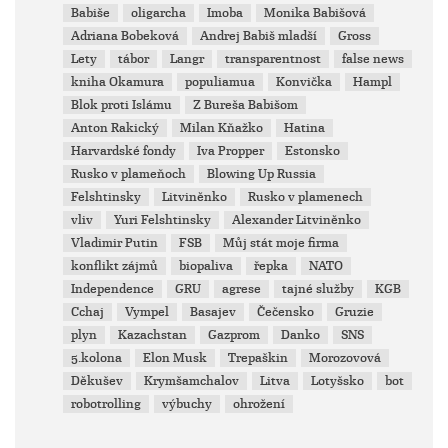
Babiše
oligarcha
Imoba
Monika Babišová
Adriana Bobeková
Andrej Babiš mladší
Gross
Lety
tábor
Langr
transparentnost
false news
kniha Okamura
populiamua
Konvička
Hampl
Blok proti Islámu
Z Bureša Babišom
Anton Rakický
Milan Kňažko
Hatina
Harvardské fondy
Iva Propper
Estonsko
Rusko v plameňoch
Blowing Up Russia
Felshtinsky
Litviněnko
Rusko v plamenech
vliv
Yuri Felshtinsky
Alexander Litviněnko
Vladimir Putin
FSB
Můj stát moje firma
konflikt zájmů
biopaliva
řepka
NATO
Independence
GRU
agrese
tajné služby
KGB
Cchaj
Vympel
Basajev
Čečensko
Gruzie
plyn
Kazachstan
Gazprom
Danko
SNS
5.kolona
Elon Musk
Trepaškin
Morozovová
Děkušev
Krymšamchalov
Litva
Lotyšsko
bot
robotrolling
výbuchy
ohrožení