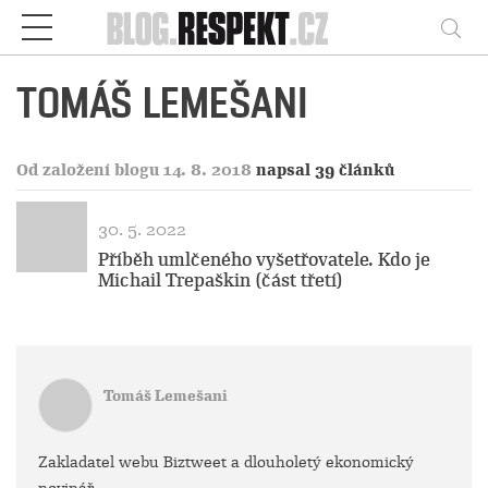
Respekt
Vy
TOMÁŠ LEMEŠANI
Od založení blogu 14. 8. 2018
napsal 39 článků
30. 5. 2022
Příběh umlčeného vyšetřovatele. Kdo je
Michail Trepaškin (část třetí)
Tomáš Lemešani
Zakladatel webu Biztweet a dlouholetý ekonomický