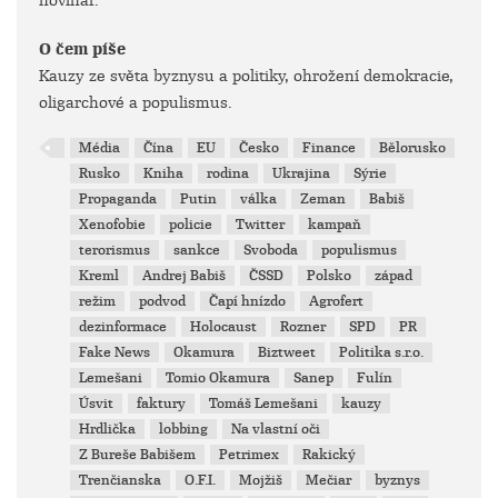
novinář.
O čem píše
Kauzy ze světa byznysu a politiky, ohrožení demokracie,
oligarchové a populismus.
Média
Čína
EU
Česko
Finance
Bělorusko
Rusko
Kniha
rodina
Ukrajina
Sýrie
Propaganda
Putin
válka
Zeman
Babiš
Xenofobie
policie
Twitter
kampaň
terorismus
sankce
Svoboda
populismus
Kreml
Andrej Babiš
ČSSD
Polsko
západ
režim
podvod
Čapí hnízdo
Agrofert
dezinformace
Holocaust
Rozner
SPD
PR
Fake News
Okamura
Biztweet
Politika s.r.o.
Lemešani
Tomio Okamura
Sanep
Fulín
Úsvit
faktury
Tomáš Lemešani
kauzy
Hrdlička
lobbing
Na vlastní oči
Z Bureše Babišem
Petrimex
Rakický
Trenčianska
O.F.I.
Mojžiš
Mečiar
byznys