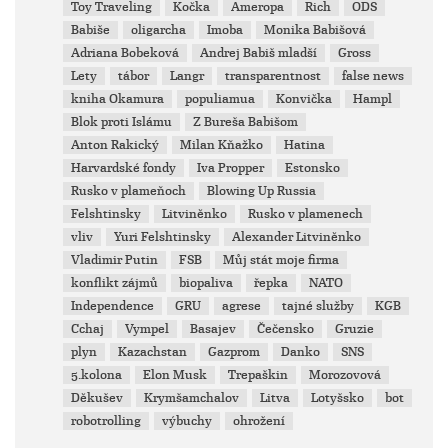
Toy Traveling
Kočka
Ameropa
Rich
ODS
Babiše
oligarcha
Imoba
Monika Babišová
Adriana Bobeková
Andrej Babiš mladší
Gross
Lety
tábor
Langr
transparentnost
false news
kniha Okamura
populiamua
Konvička
Hampl
Blok proti Islámu
Z Bureša Babišom
Anton Rakický
Milan Kňažko
Hatina
Harvardské fondy
Iva Propper
Estonsko
Rusko v plameňoch
Blowing Up Russia
Felshtinsky
Litviněnko
Rusko v plamenech
vliv
Yuri Felshtinsky
Alexander Litviněnko
Vladimir Putin
FSB
Můj stát moje firma
konflikt zájmů
biopaliva
řepka
NATO
Independence
GRU
agrese
tajné služby
KGB
Cchaj
Vympel
Basajev
Čečensko
Gruzie
plyn
Kazachstan
Gazprom
Danko
SNS
5.kolona
Elon Musk
Trepaškin
Morozovová
Děkušev
Krymšamchalov
Litva
Lotyšsko
bot
robotrolling
výbuchy
ohrožení